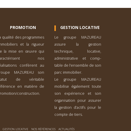
PROMOTION
GESTION LOCATIVE
a qualité des programmes
Le groupe MAZUREAU
mmobiliers et la rigueur
assure la gestion
e la mise en œuvre qui
technique, locative,
caractérisent nos
administrative et comp­
éalisations confèrent au
table de l’ensemble de son
roupe MAZUREAU son
parc immobilier.
tatut de véritable
Le groupe MAZUREAU
éférence en matière de
mobilise également toute
romotion/construction.
son expérience et son
organisation pour assurer
la gestion d’actifs pour le
compte de tiers.
GESTION LOCATIVE
NOS RÉFÉRENCES
ACTUALITÉS