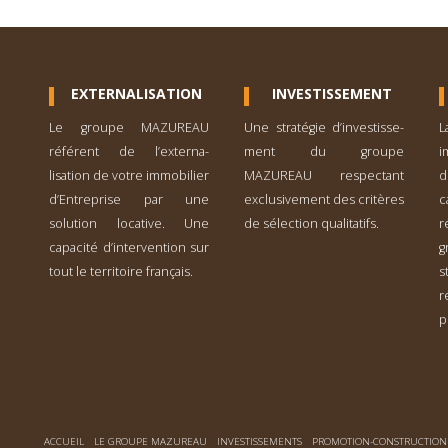
EXTERNALISATION
INVESTISSEMENT
Le groupe MAZUREAU
Une stratégie d’investisse­
L
référent de l’externa­
ment du groupe
i
lisation de votre immobilier
MAZUREAU respectant
d
d’Entreprise par une
exclusivement des critères
solution locative. Une
de sélection qualitatifs.
r
capacité d’inter­vention sur
g
tout le territoire français.
s
r
p
ACCUEIL
LE GROUPE MAZUREAU
INVESTISSEMENTS
PROMOTION-CONSTRUCTION