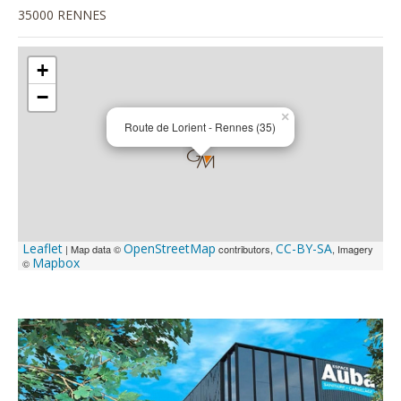
35000 RENNES
+
−
×
Route de Lorient - Rennes (35)
Leaflet
OpenStreetMap
CC-BY-SA
| Map data ©
contributors,
, Imagery
Mapbox
©