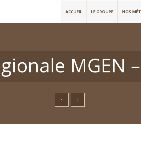
ACCUEIL
LE GROUPE
NOS MÉT
égionale MGEN –
Recherche