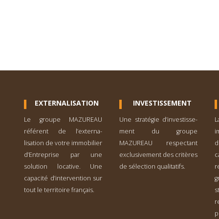
EXTERNALISATION
INVESTISSEMENT
Le groupe MAZUREAU
Une stratégie d’investisse­
L
référent de l’externa­
ment du groupe
i
lisation de votre immobilier
MAZUREAU respectant
d
d’Entreprise par une
exclusivement des critères
solution locative. Une
de sélection qualitatifs.
r
capacité d’inter­vention sur
g
tout le territoire français.
s
r
p