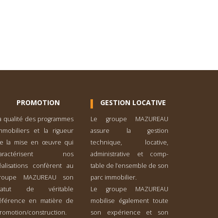
PROMOTION
GESTION LOCATIVE
a qualité des programmes
Le groupe MAZUREAU
mmobiliers et la rigueur
assure la gestion
e la mise en œuvre qui
technique, locative,
caractérisent nos
administrative et comp­
éalisations confèrent au
table de l’ensemble de son
roupe MAZUREAU son
parc immobilier.
tatut de véritable
Le groupe MAZUREAU
éférence en matière de
mobilise également toute
romotion/construction.
son expérience et son